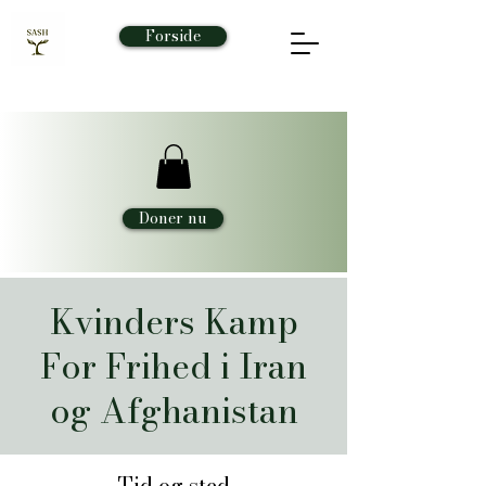
Forside
Doner nu
Kvinders Kamp
For Frihed i Iran
og Afghanistan
Tid og sted