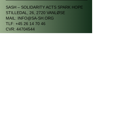
SASH – SOLIDARITY ACTS SPARK HOPE
STILLEDAL, 26, 2720 VANLØSE
MAIL:
INFO@SA-SH.ORG
TLF:
+45 26 14 70 46
CVR:
44704544
STØT OS MED AT:
Bliv medlem
Giv dit bidrag
© COPYRIGHT © 2025 SASH - ALL
RIGHTS RESERVED.